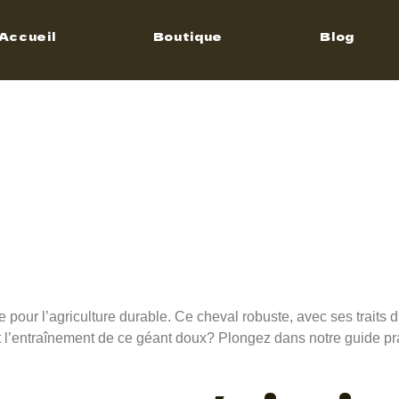
 de trai
Accueil
Boutique
Blog
gien (Dø
andsdal
ur l’agriculture durable. Ce cheval robuste, avec ses traits dis
 et l’entraînement de ce géant doux? Plongez dans notre guide p