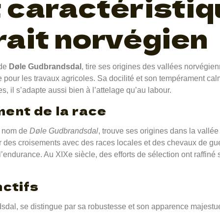
t caractéristiq
rait norvégien
 de
Døle Gudbrandsdal
, tire ses origines des vallées norvégi
 pour les travaux agricoles. Sa docilité et son tempérament ca
s, il s’adapte aussi bien à l’attelage qu’au labour.
ent de la race
e nom de
Døle Gudbrandsdal
, trouve ses origines dans la vall
ar des croisements avec des races locales et des chevaux de guer
’endurance. Au XIXe siècle, des efforts de sélection ont raffiné 
nctifs
sdal, se distingue par sa robustesse et son apparence majestue