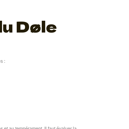
du Døle
s :
s et au tempérament. Il faut évaluer la