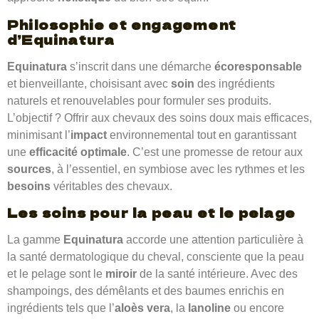
Philosophie et engagement
d’
Equinatura
Equinatura
s’inscrit dans une démarche
écoresponsable
et bienveillante, choisisant avec
soin
des ingrédients
naturels et renouvelables pour formuler ses produits.
L’objectif ? Offrir aux chevaux des soins doux mais efficaces,
minimisant l’
impact
environnemental tout en garantissant
une
efficacité optimale
. C’est une promesse de retour aux
sources
, à l’essentiel, en symbiose avec les rythmes et les
besoins
véritables des chevaux.
Les soins pour la
peau
et le
pelage
La gamme
Equinatura
accorde une attention particulière à
la santé dermatologique du cheval, consciente que la peau
et le pelage sont le
miroir
de la santé intérieure. Avec des
shampoings, des démêlants et des baumes enrichis en
ingrédients tels que l’
aloès vera
, la
lanoline
ou encore