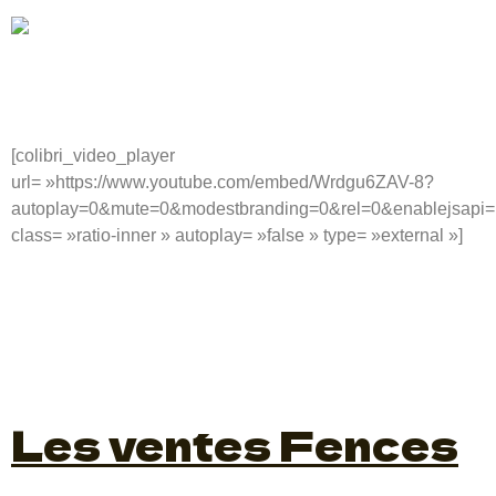
[colibri_video_player
url= »https://www.youtube.com/embed/Wrdgu6ZAV-8?
autoplay=0&mute=0&modestbranding=0&rel=0&enablejsapi=
class= »ratio-inner » autoplay= »false » type= »external »]
Les ventes Fences