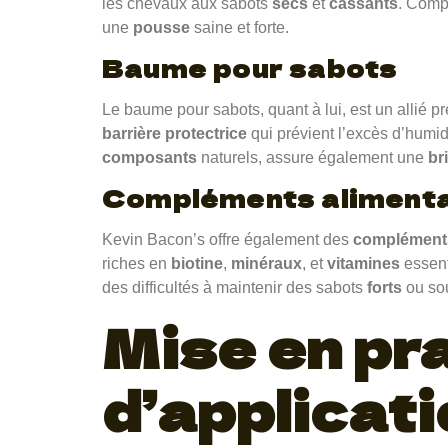
les chevaux aux sabots
secs
et
cassants
. Comp
une
pousse
saine et forte.
Baume pour sabots
Le baume pour sabots, quant à lui, est un allié pr
barrière protectrice
qui prévient l’excès d’humid
composants
naturels, assure également une
br
Compléments alimenta
Kevin Bacon’s offre également des
compléments
riches en
biotine
,
minéraux
, et
vitamines
essent
des difficultés à maintenir des sabots
forts
ou sou
Mise en pra
d’applicat