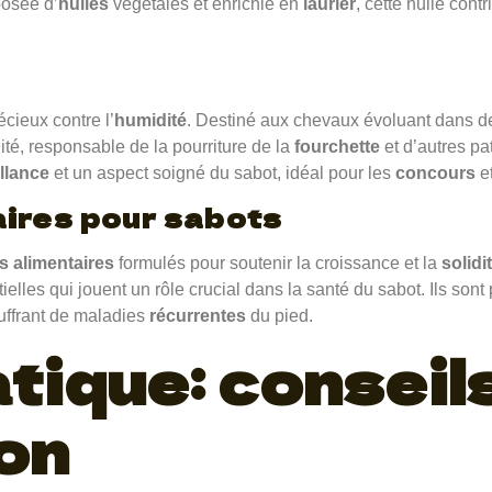
osée d’
huiles
végétales et enrichie en
laurier
, cette huile cont
écieux contre l’
humidité
. Destiné aux chevaux évoluant dans d
ité, responsable de la pourriture de la
fourchette
et d’autres pa
illance
et un aspect soigné du sabot, idéal pour les
concours
e
ires pour sabots
 alimentaires
formulés pour soutenir la croissance et la
solidi
ielles qui jouent un rôle crucial dans la santé du sabot. Ils sont
ffrant de maladies
récurrentes
du pied.
tique: conseil
ion