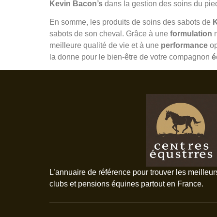
Kevin Bacon’s
dans la gestion des soins du pie
En somme, les produits de soins des sabots de
K
sabots de son cheval. Grâce à une
formulation
n
meilleure qualité de vie et à une
performance
op
la donne pour le bien-être de votre compagnon
é
L’annuaire de référence pour trouver les meilleur
clubs et pensions équines partout en France.