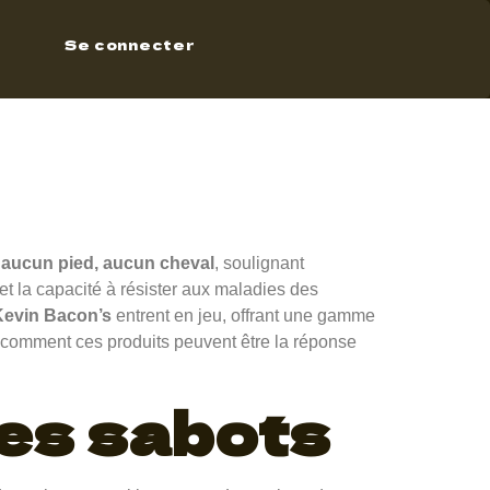
 –
Se connecter
ots
’
aucun pied, aucun cheval
, soulignant
et la capacité à résister aux maladies des
Kevin Bacon’s
entrent en jeu, offrant une gamme
r comment ces produits peuvent être la réponse
des sabots