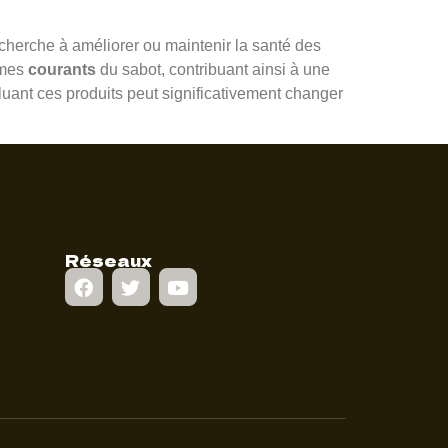
cherche à améliorer ou maintenir la santé des
èmes
courants
du sabot, contribuant ainsi à une
luant ces produits peut significativement changer
Réseaux