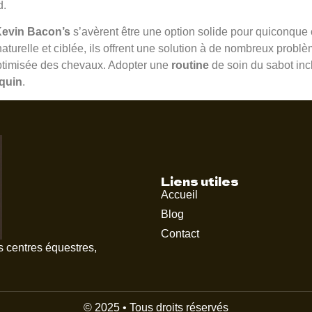
d.
evin Bacon’s
s’avèrent être une option solide pour quiconque 
aturelle et ciblée, ils offrent une solution à de nombreux probl
timisée des chevaux. Adopter une
routine
de soin du sabot inc
quin
.
Liens utiles
Accueil
Blog
Contact
s centres équestres,
© 2025 • Tous droits réservés