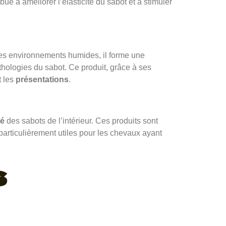
ribue à améliorer l’élasticité du sabot et à stimuler
es environnements humides, il forme une
thologies du sabot. Ce produit, grâce à ses
t les
présentations
.
té
des sabots de l’intérieur. Ces produits sont
 particulièrement utiles pour les chevaux ayant
s