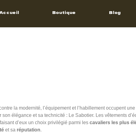
otier –
Accueil
Boutique
Blog
ments
tation
ncontre la modernité, l’équipement et l’habillement occupent une
 son élégance et sa technicité : Le Sabotier. Les vêtements d’é
 faisant d’eux un choix privilégié parmi les
cavaliers les plus é
té
et sa
réputation
.