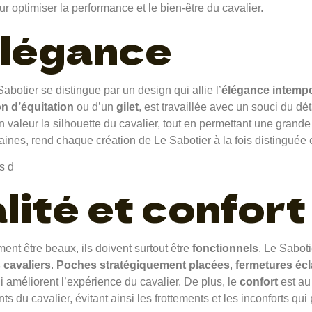
 optimiser la performance et le bien-être du cavalier.
élégance
abotier se distingue par un design qui allie l’
élégance intempo
n d’équitation
ou d’un
gilet
, est travaillée avec un souci du dé
n valeur la silhouette du cavalier, tout en permettant une gra
nes, rend chaque création de Le Sabotier à la fois distinguée e
ité et confort
ent être beaux, ils doivent surtout être
fonctionnels
. Le Saboti
 cavaliers
.
Poches stratégiquement placées
,
fermetures écl
i améliorent l’expérience du cavalier. De plus, le
confort
est au
 du cavalier, évitant ainsi les frottements et les inconforts q