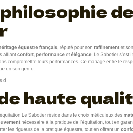
 philosophie d
r
héritage équestre français
, réputé pour son
raffinement
et so
s alliant
confort
,
performance
et
élégance
, Le Sabotier s’es
ans compromettre leurs performances. Ce mariage entre le respec
que en son genre.
de haute quali
’équitation Le Sabotier réside dans le choix méticuleux des
mat
mouvement
nécessaire à la pratique de l’équitation, tout en gara
er les rigueurs de la pratique équestre, tout en offrant un
confo