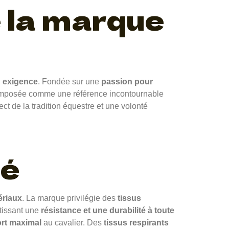
e la marque
n
exigence
. Fondée sur une
passion pour
t imposée comme une référence incontournable
t de la tradition équestre et une volonté
té
ériaux
. La marque privilégie des
tissus
ntissant une
résistance et une durabilité à toute
rt maximal
au cavalier. Des
tissus respirants