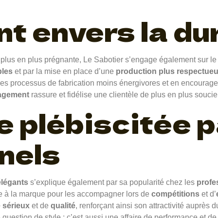
 envers la dur
plus en plus prégnante, Le Sabotier s’engage également sur l
bles
et par la mise en place d’une
production plus respectueu
es processus de fabrication moins énergivores et en encourage
agement
rassure et fidélise une clientèle de plus en plus souci
 plébiscitée p
nels
élégants
s’explique également par sa popularité chez les
profe
ce à la marque pour les accompagner lors de
compétitions
et d’
 sérieux
et de
qualité
, renforçant ainsi son attractivité auprès
question de style ; c’est aussi une affaire de performance et de 