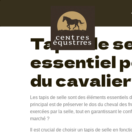
Tapis 
Tapis de se
essentiel p
du cavalier
Les tapis de selle sont des éléments essentiels 
principal est de préserver le dos du cheval des f
exercées par la selle, tout en garantissant le con
marché ?
Il est crucial de choisir un tapis de selle en fonct