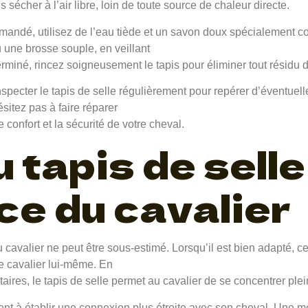
is sécher à l’air libre, loin de toute source de chaleur directe.
andé, utilisez de l’eau tiède et un savon doux spécialement co
 une brosse souple, en veillant
 terminé, rincez soigneusement le tapis pour éliminer tout résidu
’inspecter le tapis de selle régulièrement pour repérer d’éventue
sitez pas à faire réparer
e confort et la sécurité de votre cheval.
 tapis de selle
e du cavalier
u cavalier ne peut être sous-estimé. Lorsqu’il est bien adapté,
e cavalier lui-même. En
aires, le tapis de selle permet au cavalier de se concentrer plei
vient à établir une connexion plus étroite avec son cheval. Une m