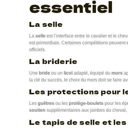
essentiel
La selle
La
selle
est l’interface entre le cavalier et le ch
est primordiale. Certaines compétitions peuvent ex
officiels.
La briderie
Une
bride
ou un
licol
adapté, équipé du
mors
ap
la clé du succès, le choix du mors doit se faire 
Les protections pour 
Les
guêtres
ou les
protège-boulets
pour les épr
soutien
supplémentaires aux jambes du cheval,
Le tapis de selle et le