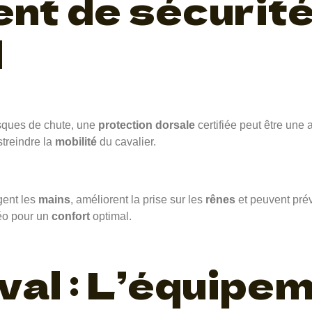
nt de sécurit
l
sques de chute, une
protection dorsale
certifiée peut être une 
treindre la
mobilité
du cavalier.
gent les
mains
, améliorent la prise sur les
rênes
et peuvent pré
téo pour un
confort
optimal.
val : L’équipe