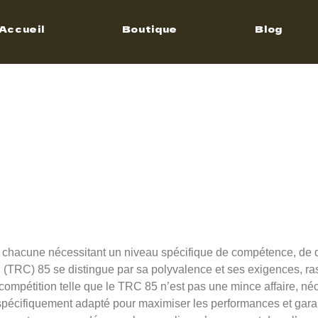
5 –
Accueil
Boutique
Blog
ements 
mpétitio
es, chacune nécessitant un niveau spécifique de compétence, de
 (TRC) 85 se distingue par sa polyvalence et ses exigences, ra
compétition telle que le TRC 85 n’est pas une mince affaire, n
écifiquement adapté pour maximiser les performances et garantir